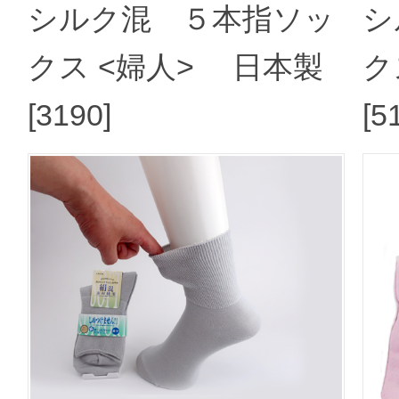
シルク混 ５本指ソッ
シ
クス <婦人> 日本製
ク
[3190]
[5