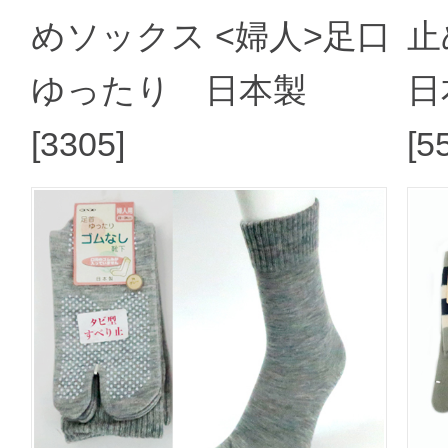
めソックス <婦人>足口
止
ゆったり 日本製
日
[3305]
[5