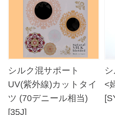
シルク混サポート
シ
UV(紫外線)カットタイ
<
ツ (70デニール相当)
[S
[35J]