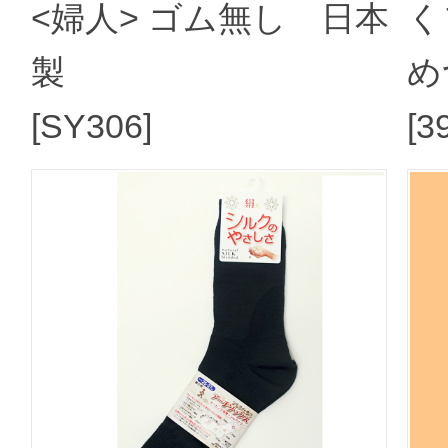
<婦人> ゴム無し 日本
く
製
め
[SY306]
[3