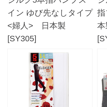
イン ゆび先なしタイプ
指
<婦人> 日本製
本
[SY305]
[S