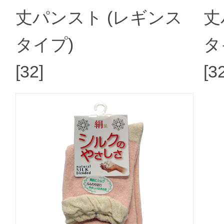
丈パンスト (レギンス
丈
タイプ)
タ
[32]
[3