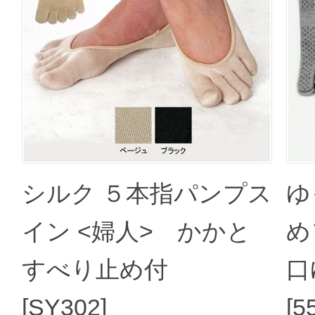
シルク ５本指パンプス
ゆ
イン <婦人> かかと
め
すべり止め付
口
[SY302]
[5