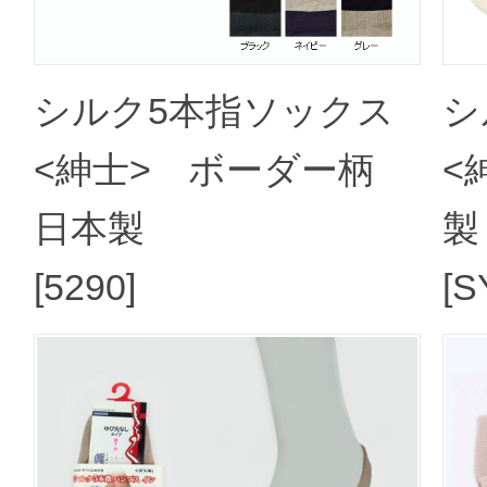
シルク5本指ソックス
シ
<紳士> ボーダー柄
<
日本製
製
[5290]
[S