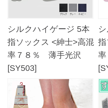
シルクハイゲージ 5本
シ
指ソックス <紳士>高混
指
率７８％ 薄手光沢
率
[SY503]
[S