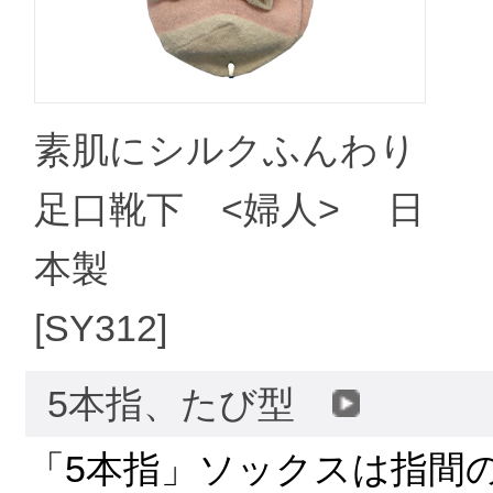
素肌にシルクふんわり
足口靴下 <婦人> 日
本製
[SY312]
5本指、たび型
「5本指」ソックスは指間