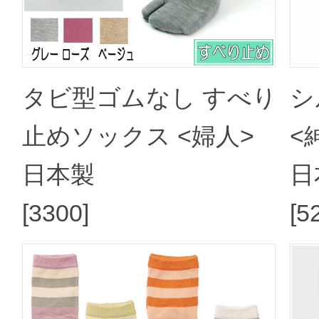
タビ型ゴムなし すべり
シ
止めソックス <婦人>
<
日本製
日
[3300]
[5