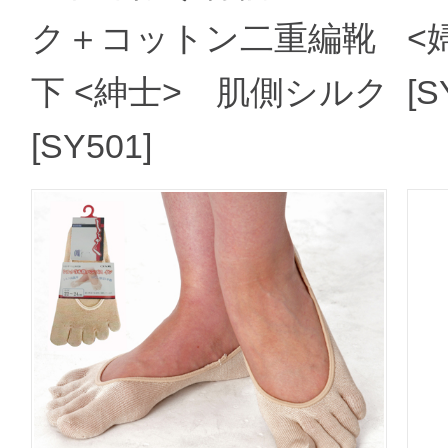
ク＋コットン二重編靴
<
下 <紳士> 肌側シルク
[S
[SY501]