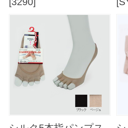
[3290]
[S
シルク5本指パンプス
シ