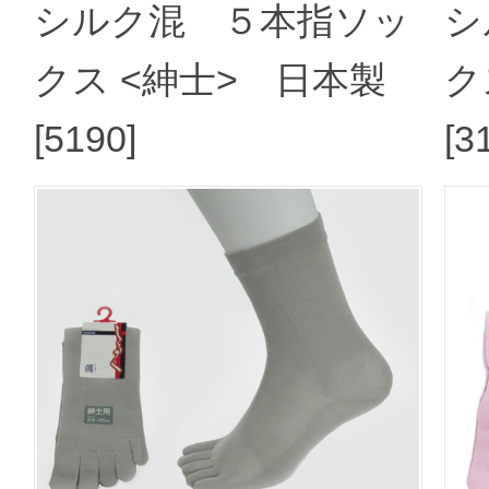
シルク混 ５本指ソッ
シ
クス <紳士> 日本製
ク
[5190]
[3