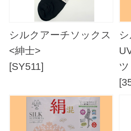
シルクアーチソックス
シ
<紳士>
U
[SY511]
ツ
[3