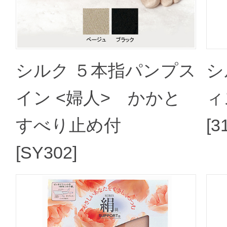
シルク ５本指パンプス
シ
イン <婦人> かかと
ィ
すべり止め付
[3
[SY302]