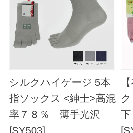
シルクハイゲージ 5本
【
指ソックス <紳士>高混
ク
率７８％ 薄手光沢
下
[SY503]
[S