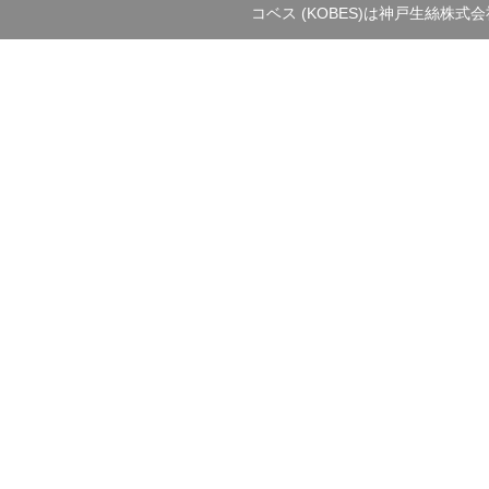
コベス (KOBES)は神戸生絲株