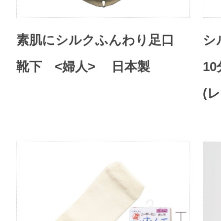
素肌にシルクふんわり足口
シ
靴下 <婦人> 日本製
1
(