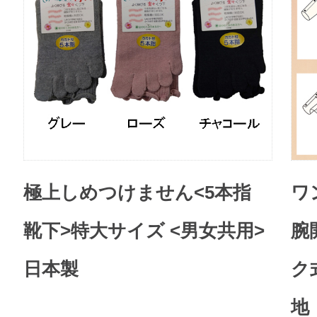
極上しめつけません<5本指
ワ
靴下>特大サイズ <男女共用>
腕
日本製
ク
地