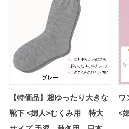
【特価品】超ゆったり大きな
ワ
靴下 <婦人>むくみ用 特大
<
サイズ 毛混 秋冬用 日本