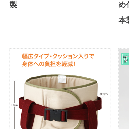
製
め
本