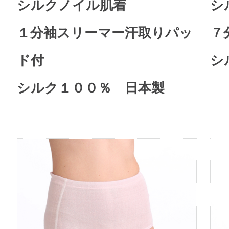
シルクノイル肌着
シ
１分袖スリーマー汗取りパッ
７
ド付
シ
シルク１００％ 日本製