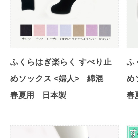
ふくらはぎ楽らく すべり止
ふ
めソックス <婦人> 綿混
め
春夏用 日本製
春