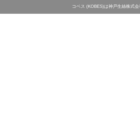
コベス (KOBES)は神戸生絲株