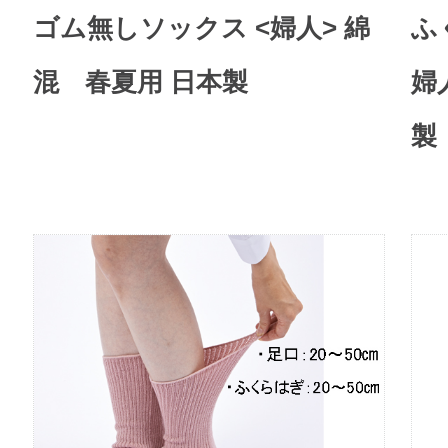
ゴム無しソックス <婦人> 綿
ふ
混 春夏用 日本製
婦
製