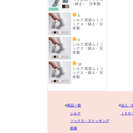
<紳士> 日本製
8
シルク混楽らくソ
ックス <婦人> 日
本製
9
シルク混楽らくソ
ックス <婦人> 日
本製
10
シルク混楽らくソ
ックス <婦人> 日
本製
■
商品一覧
■
法人・
シルク
ＪＡＮ
ソックス・ストッキング
肌着