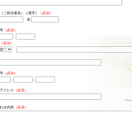
前（ご担当者名）［漢字］
（必須）
名
号
（必須）
-
（必須）
号
（必須）
えます。
-
-
ルアドレス
（必須）
合わせ内容
（必須）