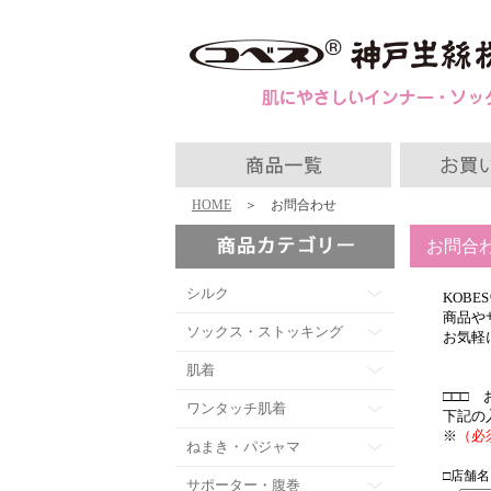
HOME
＞ お問合わせ
お問合
シルク
KOB
商品や
ソックス・ストッキング
お気軽
肌着
□□□
ワンタッチ肌着
下記の
※
（必
ねまき・パジャマ
□店舗
サポーター・腹巻