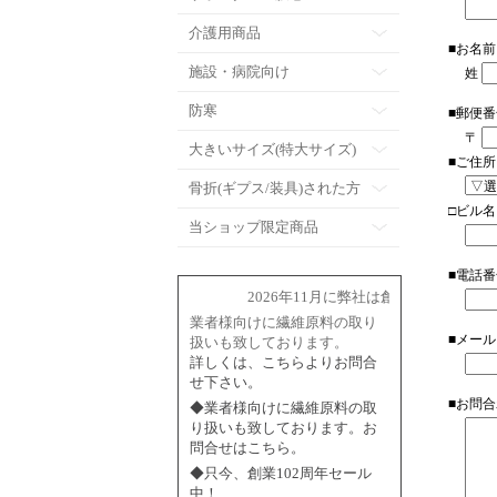
介護用商品
■お名
施設・病院向け
姓
防寒
■郵便番
〒
大きいサイズ(特大サイズ)
■ご住所
骨折(ギプス/装具)された方
□ビル名
当ショップ限定商品
■電話番
2026年11月に弊社は創業102周年を迎
業者様向けに繊維原料の取り
■メー
扱いも致しております。
詳しくは、こちらよりお問合
せ下さい。
■お問
◆業者様向けに繊維原料の取
り扱いも致しております。お
問合せはこちら。
◆只今、創業102周年セール
中！