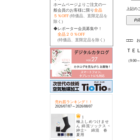
ホームページよりご注文の一
上記のご
般会員のお客様に限り
全品
５％OFF
(特価品、直限定品を
除く)
◆レポーター会員募集中！
全品２０％OFF
(特価品、直限定品を除く)
□□□ 
ＴＥ
（9:00
売れ筋ランキング！！
2026/07/07～2026/08/07
1
極上しめつけませ
ん 綿混ソックス <
紳士> 綿混 春
夏用