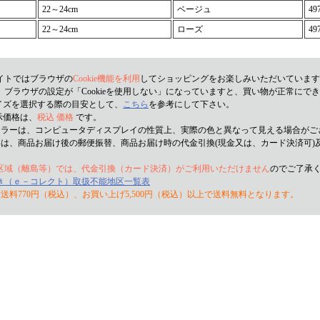
22～24cm
ベージュ
49
22～24cm
ローズ
49
イトではブラウザの
Cookie機能を利用
してショッピングをお楽しみいただいています
ブラウザの設定が「Cookieを使用しない」になっていますと、買い物が正常にで
サイズを選択する際の目安として、
こちら
を参考にして下さい。
示価格は、
税込 価格
です。
カラーは、コンピュータディスプレイの性質上、実際の色と異なって見える場合がご
いは、商品お届け後の郵便振替、商品お届け時の代金引換(現金又は、カード決済可)
区域（離島等）では、代金引換（カード決済）がご利用いただけません
のでご了承
き（ｅ－コレクト）取扱不能地区一覧表
送料770円（税込）、お買い上げ5,500円（税込）以上で送料無料となります。