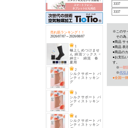
3337
3337
※このサ
売れ筋ランキング！！
2026/07/07～2026/08/07
その為、
●商品 
1
●商品 表
極上しめつけませ
●商品の
ん 綿混ソックス <
●お支払
紳士> 綿混 春
夏用
す。
※
一部
2
※
代引
シルクサポート パ
ンティストッキン
●全国一律
グ
3
シルクサポート パ
ンティストッキン
グ
4
シルクサポート パ
ンティストッキン