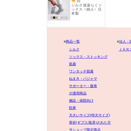
10
シルク混楽らくソ
ックス <婦人> 日
本製
■
商品一覧
■
法人・
シルク
ＪＡＮ
ソックス・ストッキング
肌着
ワンタッチ肌着
ねまき・パジャマ
サポーター・腹巻
介護用商品
施設・病院向け
防寒
大きいサイズ(特大サイズ)
骨折(ギプス/装具)された方
当ショップ限定商品