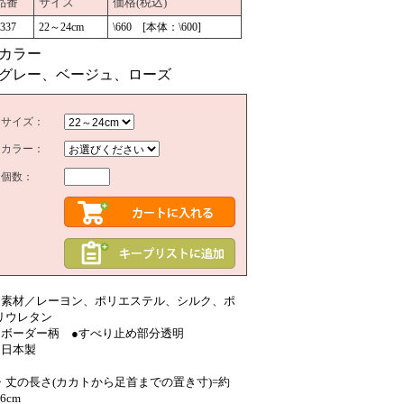
品番
サイズ
価格(税込)
337
22～24cm
\660 [本体：\600]
■カラー
グレー、ベージュ、ローズ
サイズ：
カラー：
個数：
●素材／レーヨン、ポリエステル、シルク、ポ
リウレタン
●ボーダー柄 ●すべり止め部分透明
●日本製
・丈の長さ(カカトから足首までの置き寸)=約
16cm