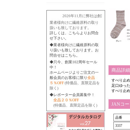
2026年11月に弊社は創業102周年を迎え
業者様向けに繊維原料の取り
扱いも致しております。
詳しくは、こちらよりお問合
せ下さい。
◆業者様向けに繊維原料の取
り扱いも致しております。お
問合せはこちら。
◆只今、創業102周年セール
中！
商品詳細
ホームページよりご注文の一
般会員のお客様に限り
全品
すべり止
５％OFF
(特価品、直限定品を
足口ゆっ
除く)
すべり止
◆レポーター会員募集中！
全品２０％OFF
JANコ
(特価品、直限定品を除く)
品番
3337