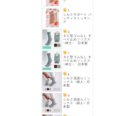
グ
5
シルクサポート パ
ンティストッキン
グ
6
タビ型ゴムなし す
べり止めソックス
<紳士> 日本製
7
タビ型ゴムなし す
べり止めソックス
<紳士> 日本製
8
シルク混楽らくソ
ックス <婦人> 日
本製
9
シルク混楽らくソ
ックス <婦人> 日
本製