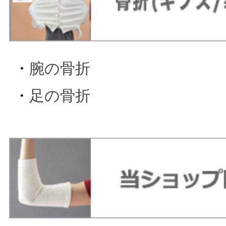
・
腕の骨折
・
足の骨折