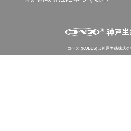
コベス (KOBES)は神戸生絲株