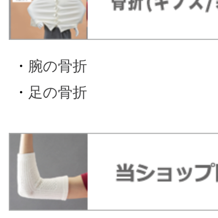
・
腕の骨折
・
足の骨折