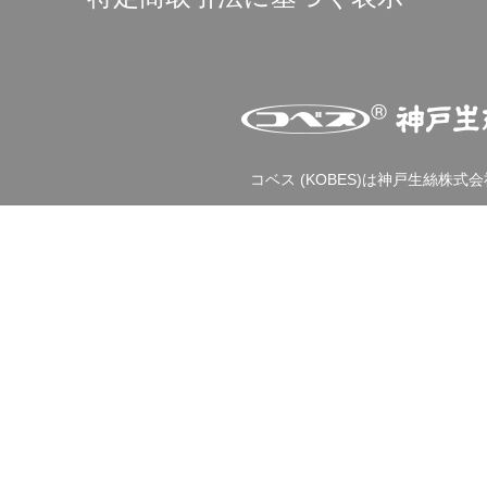
コベス (KOBES)は神戸生絲株