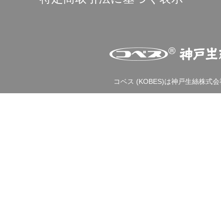
コベス (KOBES)は神戸生絲株