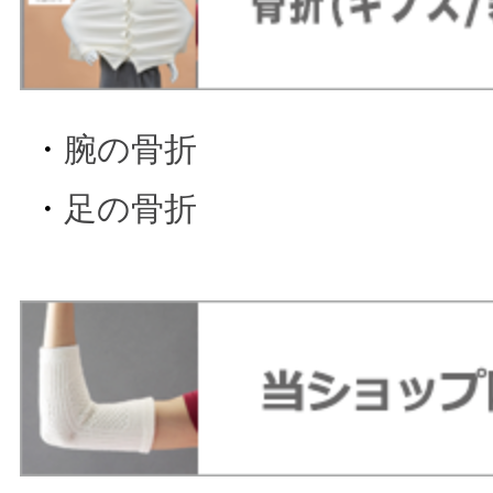
・
腕の骨折
・
足の骨折