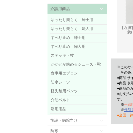
介護用商品
ゆったり楽らく 紳士用
【在庫
ゆったり楽らく 婦人用
袋
すべり止め 紳士用
すべり止め 婦人用
ステッキ・杖
かかとが踏めるシューズ・靴
※このサ
その為、
食事用エプロン
●商品 
防水シーツ
●商品 表
●商品の
軽失禁用パンツ
●お支払
す。
介助ベルト
※
一部
浴用用品
※
代引
●全国一律
施設・病院向け
防寒