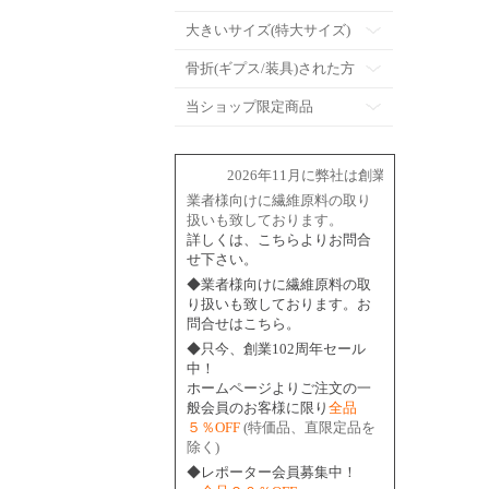
大きいサイズ(特大サイズ)
骨折(ギプス/装具)された方
当ショップ限定商品
2026年11月に弊社は創業102周年を迎えま
業者様向けに繊維原料の取り
扱いも致しております。
詳しくは、こちらよりお問合
せ下さい。
◆業者様向けに繊維原料の取
り扱いも致しております。お
問合せはこちら。
◆只今、創業102周年セール
中！
ホームページよりご注文の一
般会員のお客様に限り
全品
５％OFF
(特価品、直限定品を
除く)
◆レポーター会員募集中！