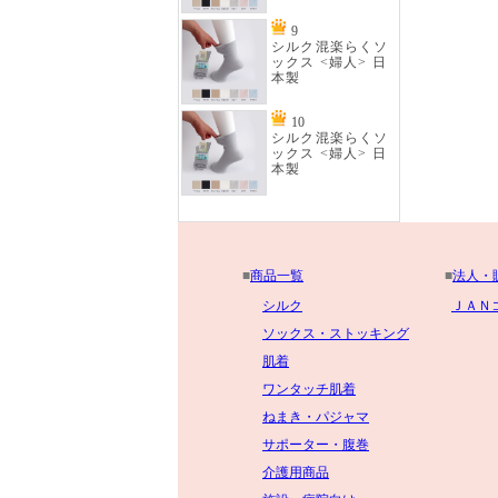
9
シルク混楽らくソ
ックス <婦人> 日
本製
10
シルク混楽らくソ
ックス <婦人> 日
本製
■
商品一覧
■
法人・
シルク
ＪＡＮ
ソックス・ストッキング
肌着
ワンタッチ肌着
ねまき・パジャマ
サポーター・腹巻
介護用商品