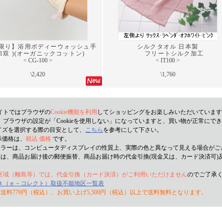
限り】浴用ボディーウォッシュ手
シルクタオル 日本製
(1双 )(オーガニックコットン)
フリートシルク加工
< CG-100 >
< IT100 >
\2,420
\1,760
イトではブラウザの
Cookie機能を利用
してショッピングをお楽しみいただいています
ブラウザの設定が「Cookieを使用しない」になっていますと、買い物が正常にで
サイズを選択する際の目安として、
こちら
を参考にして下さい。
示価格は、
税込 価格
です。
カラーは、コンピュータディスプレイの性質上、実際の色と異なって見える場合がご
いは、商品お届け後の郵便振替、商品お届け時の代金引換(現金又は、カード決済可)
区域（離島等）では、代金引換（カード決済）がご利用いただけません
のでご了承
き（ｅ－コレクト）取扱不能地区一覧表
送料770円（税込）、お買い上げ5,500円（税込）以上で送料無料となります。