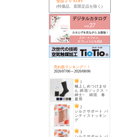
全品２０％OFF
(特価品、直限定品を除く)
売れ筋ランキング！！
2026/07/06～2026/08/06
1
極上しめつけませ
ん 綿混ソックス <
紳士> 綿混 春
夏用
2
シルクサポート パ
ンティストッキン
グ
3
シルクサポート パ