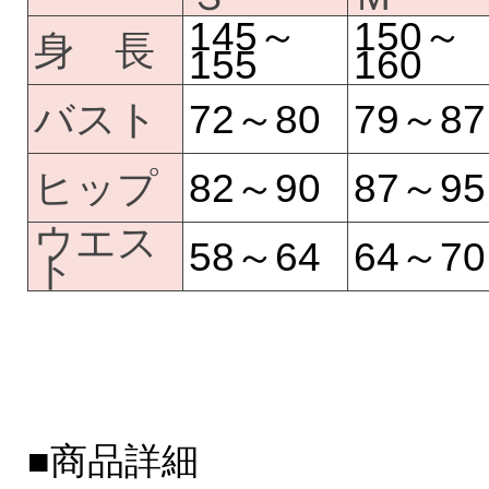
145～
150～
身 長
155
160
バスト
72～80
79～87
ヒップ
82～90
87～95
ウエス
58～64
64～70
ト
■商品詳細