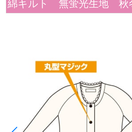
綿キルト 無蛍光生地 秋