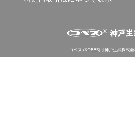
コベス (KOBES)は神戸生絲株