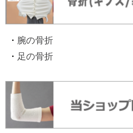
・
腕の骨折
・
足の骨折