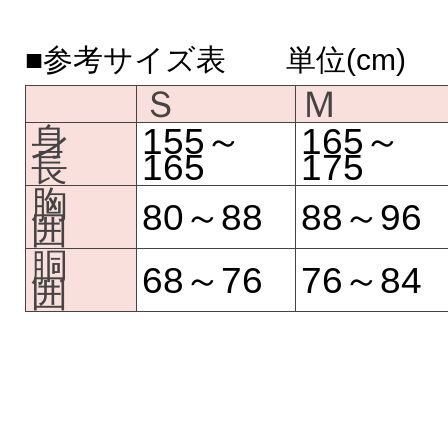
■参考サイズ表 単位(cm)
Ｓ
Ｍ
身
155～
165～
長
165
175
胸
80～88
88～96
囲
胴
68～76
76～84
囲