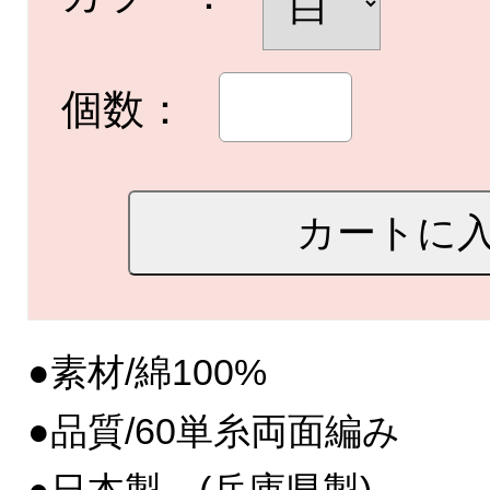
個数：
●素材/綿100%
●品質/60単糸両面編み