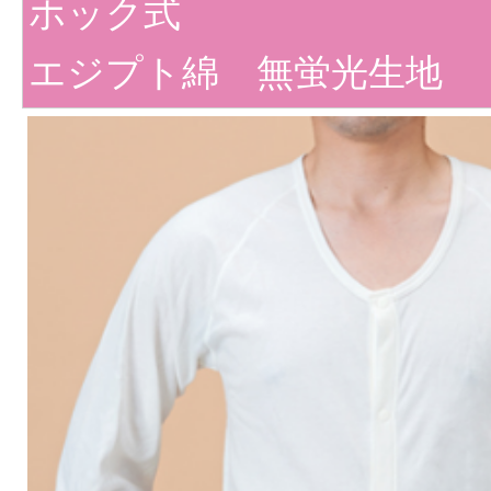
ホック式
エジプト綿 無蛍光生地