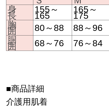
Ｓ
Ｍ
身
155～
165～
長
165
175
胸
80～88
88～96
囲
胴
68～76
76～84
囲
■商品詳細
介護用肌着