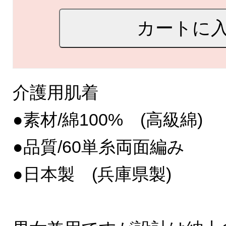
介護用肌着
●素材/綿100% (高級綿)
●品質/60単糸両面編み
●日本製 (兵庫県製)