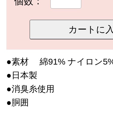
個数：
●素材 綿91% ナイロン5
●日本製
●消臭糸使用
●胴囲