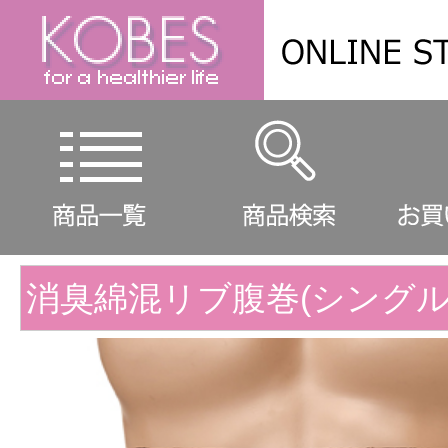
消臭綿混リブ腹巻(シングル丈