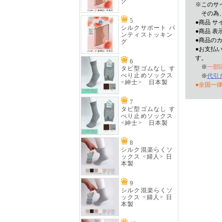
グ
※このサ
その為、
5
●商品 
シルクサポート パ
●商品 表
ンティストッキン
●商品の
グ
●お支払
す。
6
※
一部
タビ型ゴムなし す
べり止めソックス
※
代引
<紳士> 日本製
●全国一律
7
タビ型ゴムなし す
べり止めソックス
<紳士> 日本製
8
シルク混楽らくソ
ックス <婦人> 日
本製
9
シルク混楽らくソ
ックス <婦人> 日
本製