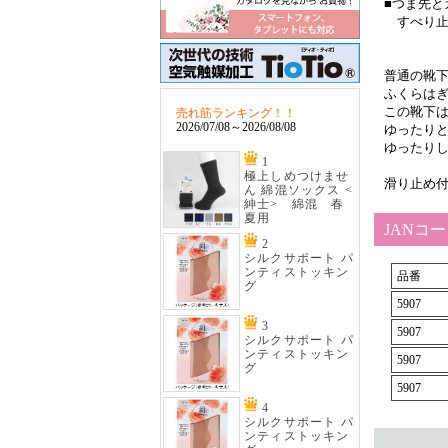
■つま先と
すべり止
普通の靴
ふくらは
この靴下
売れ筋ランキング！！
2026/07/08～2026/08/08
ゆったり
ゆったり
1
極上しめつけませ
滑り止め
ん 綿混ソックス <
紳士> 綿混 春
夏用
JANコ
2
シルクサポート パ
ンティストッキン
品番
グ
5907
3
5907
シルクサポート パ
ンティストッキン
5907
グ
5907
4
シルクサポート パ
ンティストッキン