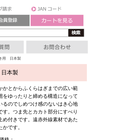
冬用 日本製
 日本製
かかとからふくらはぎまでの広い範
囲をゆったりと締める構造になって
いるのでしめつけ感のないはき心地
です。つま先とカカト部分にすべり
止め付きです。遠赤外線素材であた
たかです。
■価格：