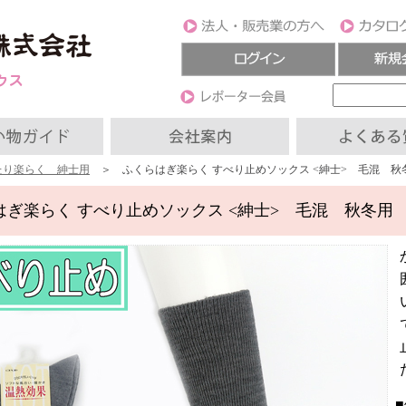
たり楽らく 紳士用
＞ ふくらはぎ楽らく すべり止めソックス <紳士> 毛混 秋
はぎ楽らく すべり止めソックス <紳士> 毛混 秋冬用