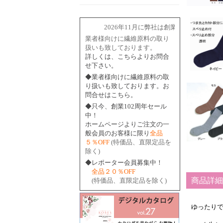
2026年11月に弊社は創業102周年を迎えま
業者様向けに繊維原料の取り
扱いも致しております。
詳しくは、こちらよりお問合
せ下さい。
◆業者様向けに繊維原料の取
り扱いも致しております。お
問合せはこちら。
◆只今、創業102周年セール
中！
ホームページよりご注文の一
般会員のお客様に限り
全品
５％OFF
(特価品、直限定品を
除く)
◆レポーター会員募集中！
全品２０％OFF
商品詳細
(特価品、直限定品を除く)
ゆったり