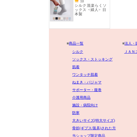
10
シルク混楽らくソ
ックス <婦人> 日
本製
■
商品一覧
■
法人・
シルク
ＪＡＮ
ソックス・ストッキング
肌着
ワンタッチ肌着
ねまき・パジャマ
サポーター・腹巻
介護用商品
施設・病院向け
防寒
大きいサイズ(特大サイズ)
骨折(ギプス/装具)された方
当ショップ限定商品