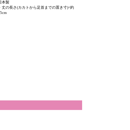
日本製
・丈の長さ(カカトから足首までの置き寸)=約
25cm