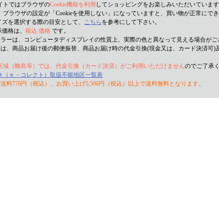
イトではブラウザの
Cookie機能を利用
してショッピングをお楽しみいただいています
ブラウザの設定が「Cookieを使用しない」になっていますと、買い物が正常にで
サイズを選択する際の目安として、
こちら
を参考にして下さい。
示価格は、
税込 価格
です。
カラーは、コンピュータディスプレイの性質上、実際の色と異なって見える場合がご
いは、商品お届け後の郵便振替、商品お届け時の代金引換(現金又は、カード決済可)
区域（離島等）では、代金引換（カード決済）がご利用いただけません
のでご了承
き（ｅ－コレクト）取扱不能地区一覧表
送料770円（税込）、お買い上げ5,500円（税込）以上で送料無料となります。