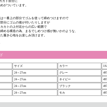
カカト部分に
めがついています。
下は一番上の部分でゴムを使って締めつけますので
ぎ部分にゴムの後が付いたりしますが
はカカトの上付近からの広い範囲で
と締める構造の為、まるでしめつけ感が無いかのような、
した履き心地をお楽しみ頂けます。
付
ード
サイズ
カラー
JA
24～27cm
グレー
49
24～27cm
ネイビー
49
24～27cm
ブラック
49
24～27cm
モカ
49