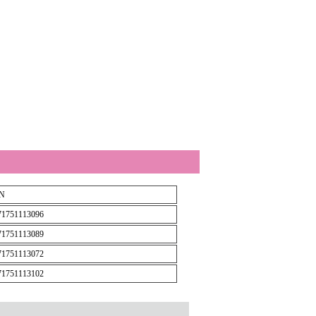
N
71751113096
71751113089
71751113072
71751113102