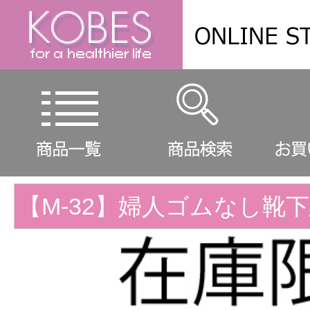
【M-32】婦人ゴムなし靴下