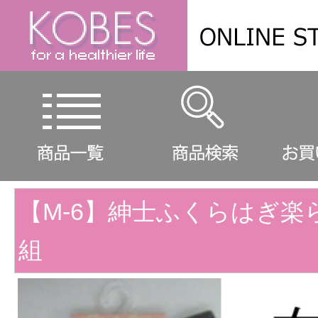
【M-6】紳士ふくらはぎ楽
組